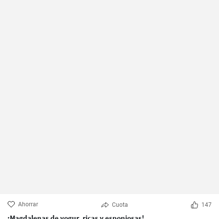
Ahorrar
Cuota
147
¡Magdalenas de yogur, ricas y esponjosas!