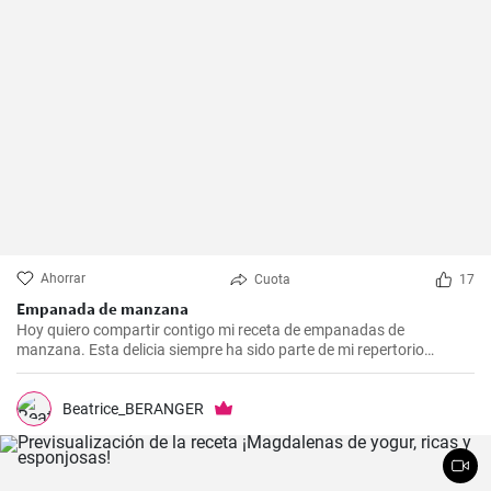
Ahorrar
Cuota
17
Empanada de manzana
Hoy quiero compartir contigo mi receta de empanadas de
manzana. Esta delicia siempre ha sido parte de mi repertorio
culinario. Me gusta hacerlas en epocas de frio para endulzar el
paladar y demostrar que no sólo las empanadas saladas pueden
hacerte feliz. Es un postre que nunca falla en las reuniones
Beatrice_BERANGER
familiares y siempre impresiona a los invitados. Espero que la
disfrutes tanto como yo.