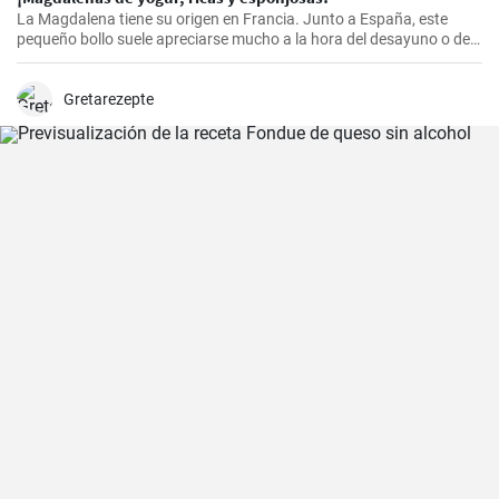
La Magdalena tiene su origen en Francia. Junto a España, este
pequeño bollo suele apreciarse mucho a la hora del desayuno o de
la merienda. ¡Con la receta que os propongo hoy, vuestras
magdalenas van a salir muy ricas y esponjosas! ¡No os la perdáis!
Gretarezepte