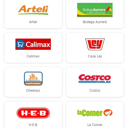
Arteli
Bodega Aurrerá
Calimax
Casa Ley
Chedraui
Costco
H-E-B
La Comer