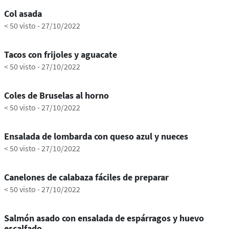
Col asada
< 50 visto
-
27/10/2022
0:55
Tacos con frijoles y aguacate
< 50 visto
-
27/10/2022
0:27
Coles de Bruselas al horno
< 50 visto
-
27/10/2022
0:48
Ensalada de lombarda con queso azul y nueces
< 50 visto
-
27/10/2022
1:10
Canelones de calabaza fáciles de preparar
< 50 visto
-
27/10/2022
0:54
Salmón asado con ensalada de espárragos y huevo
escalfado