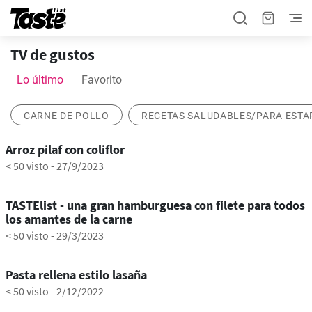
TV de gustos
Lo último
Favorito
CARNE DE POLLO
RECETAS SALUDABLES/PARA ESTA
0:39
Arroz pilaf con coliflor
< 50 visto
-
27/9/2023
1:05
TASTElist - una gran hamburguesa con filete para todos
los amantes de la carne
< 50 visto
-
29/3/2023
1:14
Pasta rellena estilo lasaña
< 50 visto
-
2/12/2022
0:40