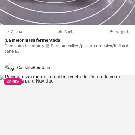
Ahorrar
Cuota
Me gusta
¡La mejor masa fermentada!
Como una telaraña 🤌🏼 Para panecillos/pizzas caracoles/bollos de
canela...
CooklikeBourdain
COMIDA