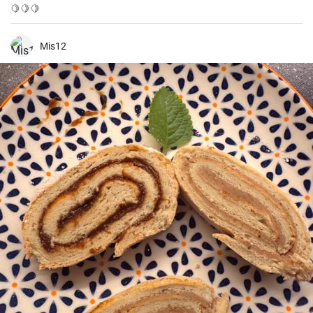
🍋🍋🍋
Mis12