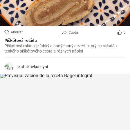
Ahorrar
Cuota
5
Piškótová roláda
Piškótová roláda je ľahký a nadýchaný dezert, ktorý sa skladá z
tenkého piškótového cesta a rôznych náplní
skatulkavkuchyni