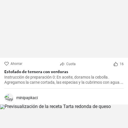
Ahorrar
Cuota
16
Estofado de ternera con verduras
Instrucción de preparación 0: En aceite, doramos la cebolla.
Agregamos la carne cortada, las especias y la cubrimos con agua.
Cocinamos hasta que esté tierna. Luego, agregamos las verduras,
el puré y cocinamos hasta que todo esté suave. Finalmente
agregamos la crema y dejamos que hierva.
minipapkaci