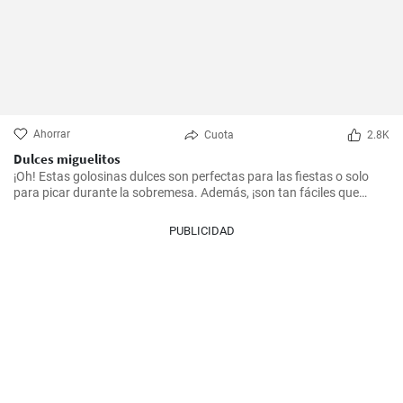
Ahorrar
Cuota
2.8K
Dulces miguelitos
¡Oh! Estas golosinas dulces son perfectas para las fiestas o solo
para picar durante la sobremesa. Además, ¡son tan fáciles que
puede prepararlas cualquier persona! Veremos cómo se hacen las
caseras y le juro que no sea capaz de resistir a comerlas.
PUBLICIDAD