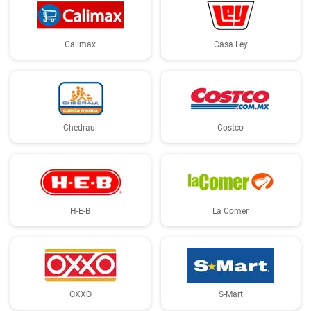
Calimax
Casa Ley
Chedraui
Costco
H-E-B
La Comer
OXXO
S-Mart