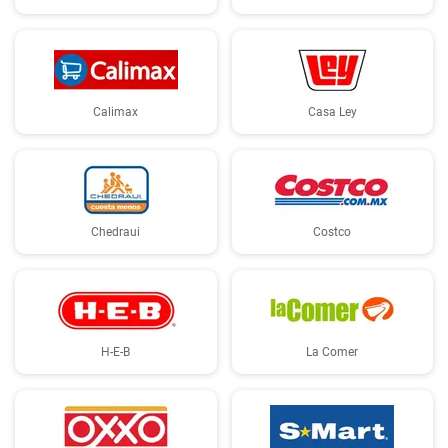
Calimax
Casa Ley
Chedraui
Costco
H-E-B
La Comer