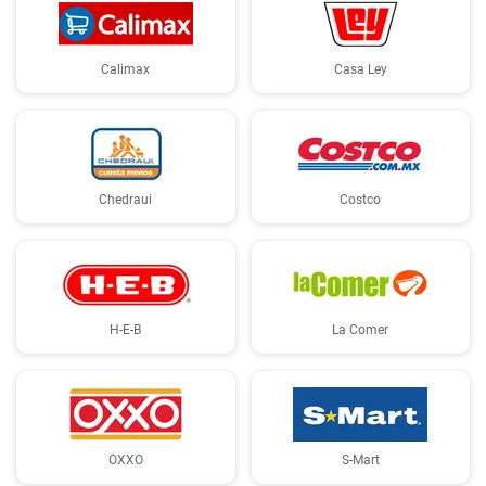
Calimax
Casa Ley
Chedraui
Costco
H-E-B
La Comer
OXXO
S-Mart