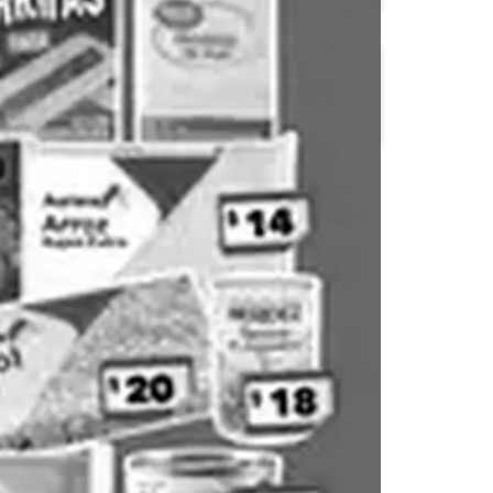
OXXO
S-Mart