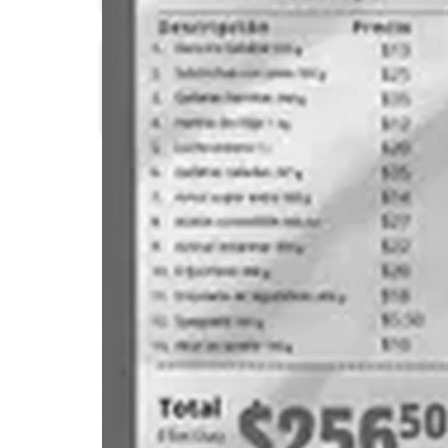
Chedraui
Costco