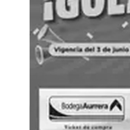
7-Eleven
Alsuper