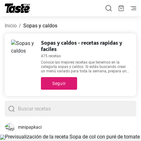
Inicio
Sopas y caldos
Sopas y caldos - recetas rapidas y
faciles
475 recetas
Conoce las mejores recetas que tenemos en la
categoría sopas y caldos. Si estás buscando crear
un menú variado para toda la semana, prepara una
de nuestras 475 recetas. ¿Te gusta planificar con
precisión la hora de cocinar? El tiempo de
Seguir
preparación de estas recetas es de 5 - 600 minutos.
Te invitamos a hacer clic en la que más te guste
para saber el tiempo exacto de preparación. ¿Aún
no te decides sobre lo que quieres preparar hoy?
Nuestras recetas más buscadas incluyen
Potaje de
garbanzos con espinacas fácil
,
Deliciosa Crema de
Calabacín
,
Receta de potaje de garbanzos con
tomate frito
,
Crema de brocoli fácil en dos pasos
, así
que puedes elegir una de estas para empezar.
minipapkaci