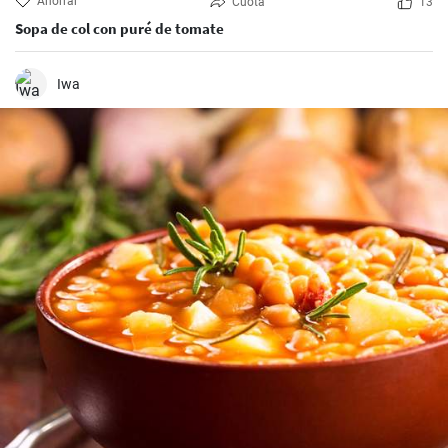
Ahorrar
Cuota
13
Sopa de col con puré de tomate
Iwa