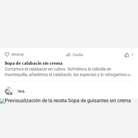
Ahorrar
Cuota
1
Sopa de calabacín sin crema
Cortamos el calabacín en cubos. Sofreímos la cebolla en
mantequilla, añadimos el calabacín, las especias y lo rehogamos un
poco. Llenamos con agua, hasta cubrir el calabacín y cocinamos.
Después de 5 minutos, añadimos guisantes y cocinamos hasta que
se ablanden. Cuando todo esté suave, añadimos mozzarella y lo
Iwa
mezclamos todo. Diluir con agua según necesidad.