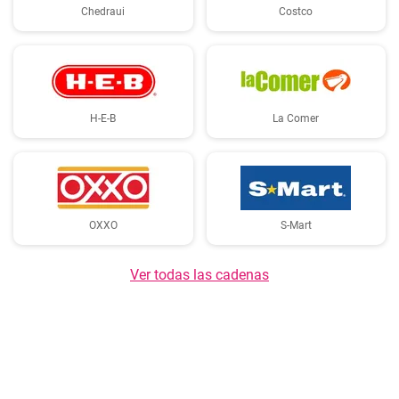
Chedraui
Costco
H-E-B
La Comer
OXXO
S-Mart
Ver todas las cadenas