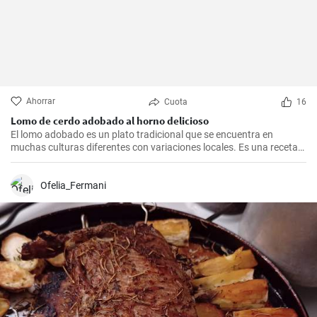
Ahorrar
Cuota
16
Lomo de cerdo adobado al horno delicioso
El lomo adobado es un plato tradicional que se encuentra en
muchas culturas diferentes con variaciones locales. Es una receta
sencilla y deliciosa que consiste en una pieza jugosa de lomo de
cerdo marinado (adobado) en una mezcla de especias, vinagre y ajo
antes de ser asado hasta quedar tierno y sabroso. Es excelente
Ofelia_Fermani
para una cena en familia o una comida especial.