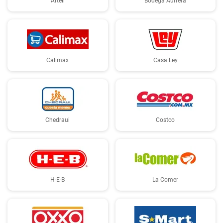
Arteli
Bodega Aurrerá
Calimax
Casa Ley
Chedraui
Costco
H-E-B
La Comer