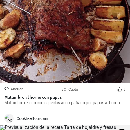
Ahorrar
Cuota
3
Matambre al horno con papas
Matambre relleno con especias acompañado por papas al horno
CooklikeBourdain