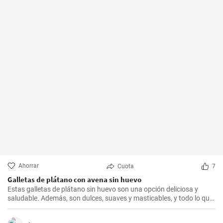
Ahorrar
Cuota
7
Galletas de plátano con avena sin huevo
Estas galletas de plátano sin huevo son una opción deliciosa y
saludable. Además, son dulces, suaves y masticables, y todo lo que
necesitas es un plátano, avena y un toque de edulcorante.