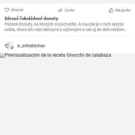
Ahorrar
Cuota
Me gusta
Zdravé čokoládové donuty
Pečené donuty, na ktorých si pochutíte. A navyše je v nich skrytá
cvikla, ktorá ich robí vláčnymi a výživnými a tak aj do detí môžete
chutnou sladkosťou dostať porciu zeleniny.
in_inthekitchen