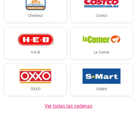
Chedraui
Costco
H-E-B
La Comer
OXXO
S-Mart
Ver todas las cadenas