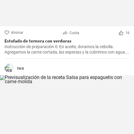
Ahorrar
Cuota
16
Estofado de ternera con verduras
Instrucción de preparación 0: En aceite, doramos la cebolla.
Agregamos la carne cortada, las especias y la cubrimos con agua.
Cocinamos hasta que esté tierna. Luego, agregamos las verduras,
el puré y cocinamos hasta que todo esté suave. Finalmente
agregamos la crema y dejamos que hierva.
Iwa