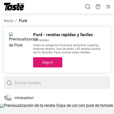
Inicio
Puré
Puré - recetas rapidas y faciles
145 recetas
Visita la categoría Puré para encontrar nuestras
mejores recetas. Una de estas 145 recetas podría
ser tu favorita. Para cocinar estas recetas
necesitarás cerca de 5 - 280 minutos, sin embargo,
puedes conocer el tiempo exacto de preparación de
Seguir
cada platillo, así como los ingredientes y el número
de porciones, haciendo clic en el que más te
interese. ¿Aún no te decides sobre lo que quieres
preparar hoy? Nuestras recetas más buscadas
incluyen
La sabrosa tinga de pollo
,
Bizcocho integral
de limón saludable
,
Saludable receta de puré de
calabacín
,
El mejor puré de patatas casero
, así que
puedes elegir una de estas para empezar.
minipapkaci