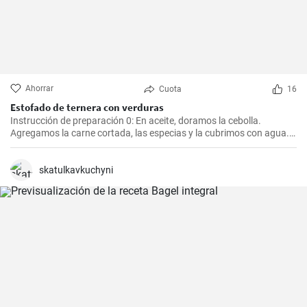
Ahorrar
Cuota
16
Estofado de ternera con verduras
Instrucción de preparación 0: En aceite, doramos la cebolla.
Agregamos la carne cortada, las especias y la cubrimos con agua.
Cocinamos hasta que esté tierna. Luego, agregamos las verduras,
el puré y cocinamos hasta que todo esté suave. Finalmente
agregamos la crema y dejamos que hierva.
skatulkavkuchyni