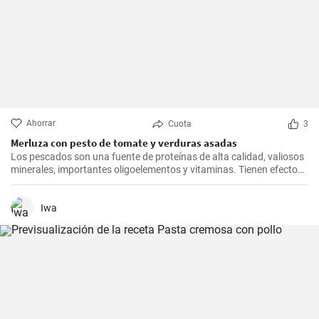
Ahorrar
Cuota
3
Merluza con pesto de tomate y verduras asadas
Los pescados son una fuente de proteínas de alta calidad, valiosos
minerales, importantes oligoelementos y vitaminas. Tienen efectos
beneficiosos para el sistema cardiovascular y se recomienda
consumirlos al menos dos veces a la semana. Inspírate con nuestro
rápido almuerzo.
Iwa