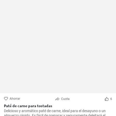
Ahorrar
Cuota
6
Paté de carne para tostadas
Delicioso y aromático paté de carne, ideal para el desayuno o un
almuerzo rápido. Es fácil de preparar y seguramente deleitará el