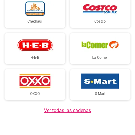
Chedraui
Costco
H-E-B
La Comer
OXXO
S-Mart
Ver todas las cadenas