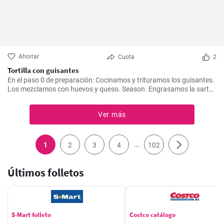
Ahorrar
Cuota
2
Tortilla con guisantes
En el paso 0 de preparación: Cocinamos y trituramos los guisantes.
Los mezclamos con huevos y queso. Season. Engrasamos la sartén
con aceite y cocinamos la tortilla por ambos lados.
Ver más
...
1
2
3
4
102
Últimos folletos
S-Mart folleto
Costco catálogo