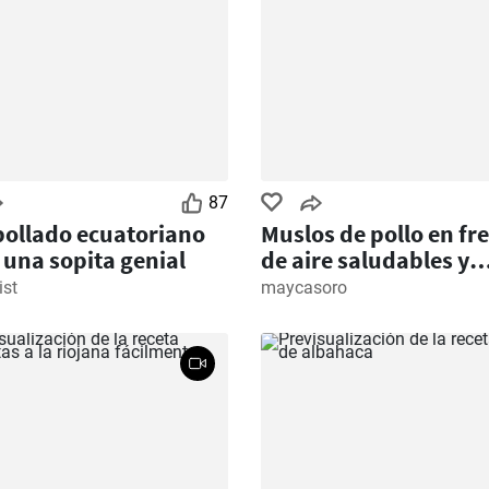
87
ollado ecuatoriano
Muslos de pollo en fr
una sopita genial
de aire saludables y
rápidos
ist
maycasoro