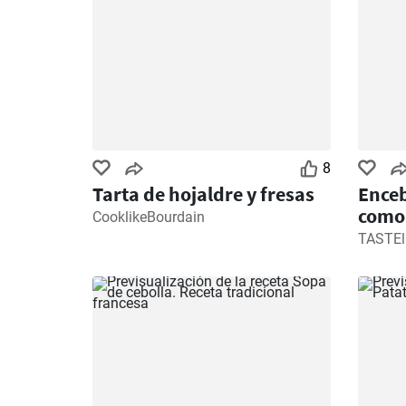
8
Tarta de hojaldre y fresas
Enceb
como 
CooklikeBourdain
TASTEl