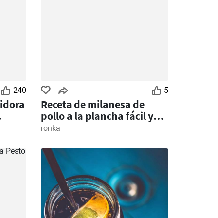
240
5
eidora
Receta de milanesa de
pollo a la plancha fácil y
rápida
ronka