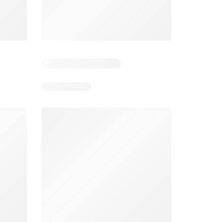
Días restantes: 11
Días restantes: 11
Bodega Aurrerá folleto
Walmart folleto
026
22/07/2026 - 19/08/2026
22/07/2026 - 19/08/2026