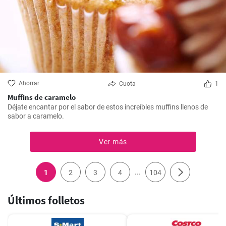
Ahorrar
Cuota
1
Muffins de caramelo
Déjate encantar por el sabor de estos increíbles muffins llenos de
sabor a caramelo.
Ver más
...
1
2
3
4
104
Últimos folletos