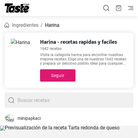
Ingredientes
Harina
Harina - recetas rapidas y faciles
1642 recetas
Visita la categoría harina para encontrar nuestras
mejores recetas. Elige una de nuestras 1642 recetas
y prepara un delicioso platillo ideal para cualquier
día de la semana. En esta categoría encontrarás
recetas con un tiempo estimado de preparación de
Seguir
1 - 720 minutos, pero puedes conocer detalles
exactos como el tiempo estimado, número de
porciones, y cantidad de ingredientes haciendo clic
en cada una de estas. Recetas como
Leche Frita
,
Mejillones a la Marinera - Receta fácil y rápida.
,
Salsa de espinacas a la crema
,
Dulces miguelitos
están entre las más populares de nuestro sitio
debido a que son deliciosas, fáciles de preparar y no
utilizan demasiados ingredientes.
minipapkaci