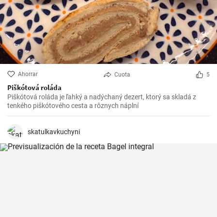
Ahorrar
Cuota
5
Piškótová roláda
Piškótová roláda je ľahký a nadýchaný dezert, ktorý sa skladá z
tenkého piškótového cesta a rôznych náplní
skatulkavkuchyni