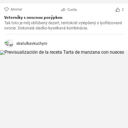
Ahorrar
Cuota
2
Veterníky s ovocnou posýpkou
Tak toto je môj obľúbený dezert, tentokrát vylepšený o lyofilizované
ovocie. Dokonalá sladko-kyselkavá kombinácia.
skatulkavkuchyni