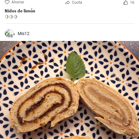
Ahorrar
Cuota
16
Nidos de limón
🍋🍋🍋
Mis12