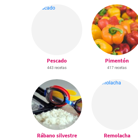
Pescado
Pimentón
443 recetas
417 recetas
Rábano silvestre
Remolacha