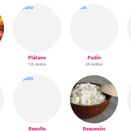
Plátano
Pudín
153 recetas
68 recetas
Repollo
Requesón