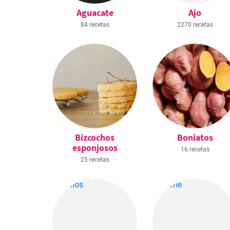
Aguacate
Ajo
84 recetas
2270 recetas
Bizcochos
Boniatos
esponjosos
16 recetas
25 recetas