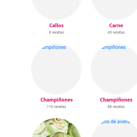
Callos
Carne
8 recetas
43 recetas
Champiñones
Champiñones
110 recetas
86 recetas