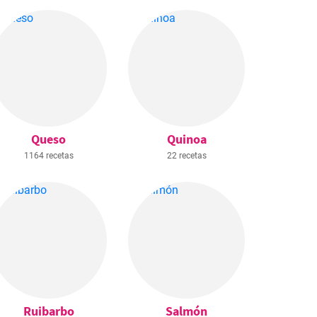
Queso
Quinoa
1164 recetas
22 recetas
Ruibarbo
Salmón