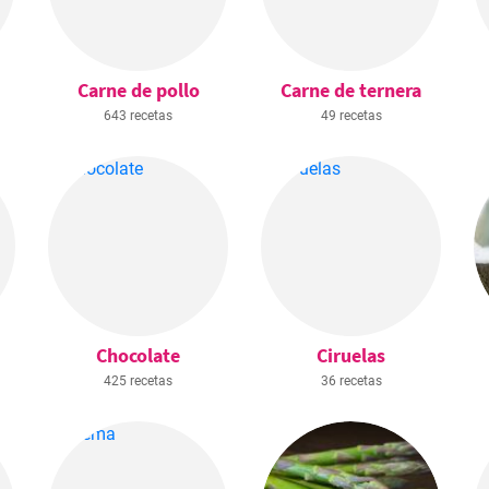
Carne de pollo
Carne de ternera
643 recetas
49 recetas
Chocolate
Ciruelas
425 recetas
36 recetas