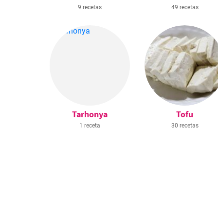
9 recetas
49 recetas
Tarhonya
Tofu
1 receta
30 recetas