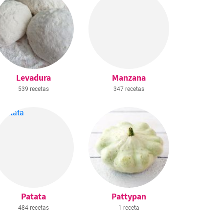
Levadura
Manzana
539 recetas
347 recetas
Patata
Pattypan
484 recetas
1 receta