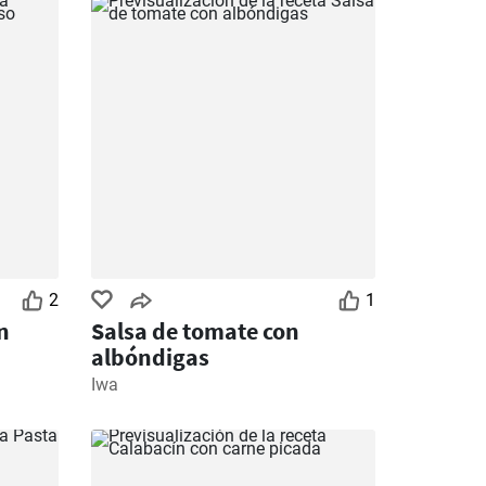
2
1
n
Salsa de tomate con
albóndigas
Iwa