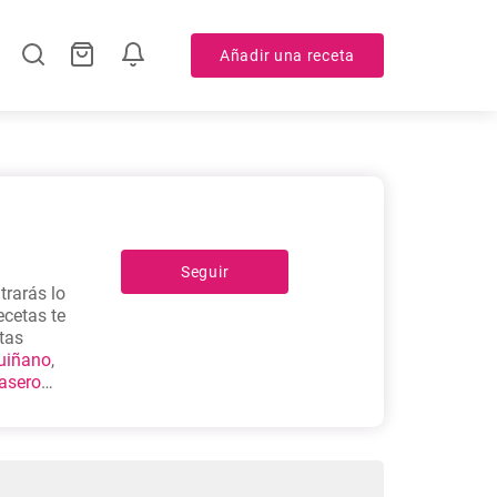
Añadir una receta
Seguir
trarás lo
ecetas te
etas
guiñano
,
casero
preparar