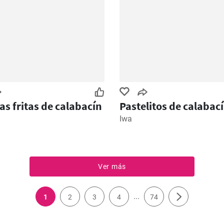
as fritas de calabacín
Pastelitos de calabac
Iwa
Ver más
...
1
2
3
4
74