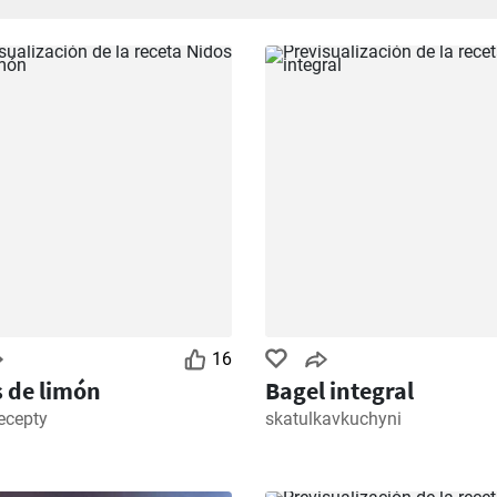
16
 de limón
Bagel integral
recepty
skatulkavkuchyni