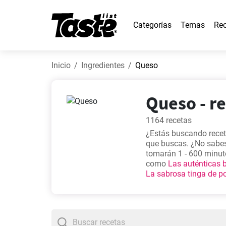
Categorías
Temas
Rec
Inicio
Ingredientes
Queso
Queso - re
1164 recetas
¿Estás buscando recet
que buscas. ¿No sabes
tomarán 1 - 600 minuto
como
Las auténticas 
La sabrosa tinga de po
están entre las más po
y no utilizan demasiad