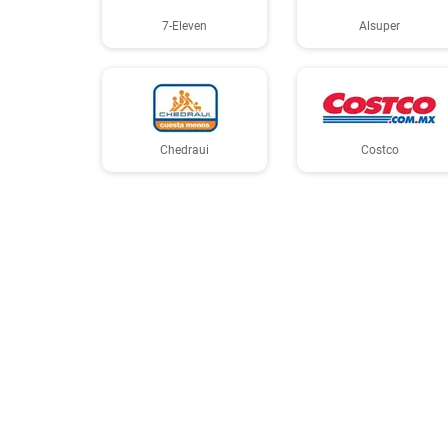
7-Eleven
Alsuper
Chedraui
Costco