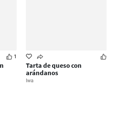
1
ín
Tarta de queso con
arándanos
Iwa