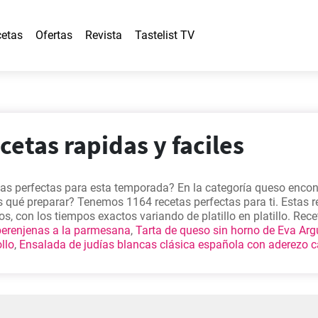
etas
Ofertas
Revista
Tastelist TV
cetas rapidas y faciles
as perfectas para esta temporada? En la categoría queso encon
 qué preparar? Tenemos 1164 recetas perfectas para ti. Estas r
s, con los tiempos exactos variando de platillo en platillo. Rec
berenjenas a la parmesana
,
Tarta de queso sin horno de Eva Ar
llo
,
Ensalada de judías blancas clásica española con aderezo 
pulares de nuestro sitio debido a que son deliciosas, fáciles de 
os ingredientes.