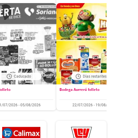
Caducado
Días restantes: 13
olleto
Bodega Aurrerá folleto
W
1/07/2026 - 05/08/2026
22/07/2026 - 19/08/2026