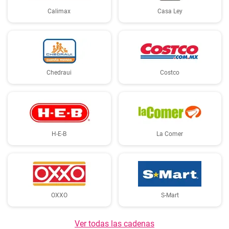
Calimax
Casa Ley
Chedraui
Costco
H-E-B
La Comer
OXXO
S-Mart
Ver todas las cadenas