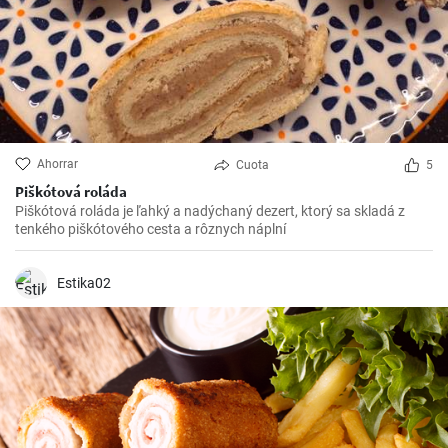
Ahorrar
Cuota
5
Piškótová roláda
Piškótová roláda je ľahký a nadýchaný dezert, ktorý sa skladá z
tenkého piškótového cesta a rôznych náplní
Estika02