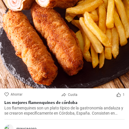
Ahorrar
Cuota
1
Los mejores flamenquines de córdoba
Los flamenquines son un plato típico de la gastronomía andaluza y
se crearon específicamente en Córdoba, España. Consisten en
rollitos de jamón serrano y carne de cerdo empanados y fritos. Son
crujientes por fuera y jugosos por dentro, generalmente se sirven
como tapas y son comúnmente acompañados con papas fritas y
maycasoro