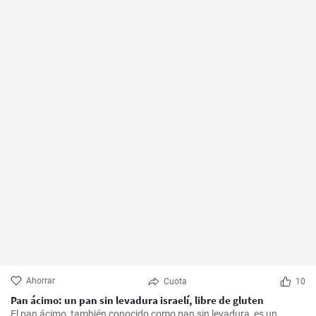
Ahorrar
Cuota
10
Pan ácimo: un pan sin levadura israelí, libre de gluten
El pan ácimo, también conocido como pan sin levadura, es un