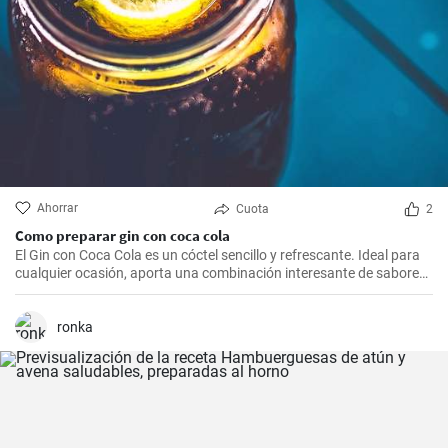
Ahorrar
Cuota
2
Como preparar gin con coca cola
El Gin con Coca Cola es un cóctel sencillo y refrescante. Ideal para
cualquier ocasión, aporta una combinación interesante de sabores
que resultarán del agrado para quienes disfrutan de bebidas
espirituosas mezcladas con refrescos. Aunque puede parecer poco
común mezclar gin con Coca Cola, esta receta puede sorprender
ronka
por su agradable sabor.