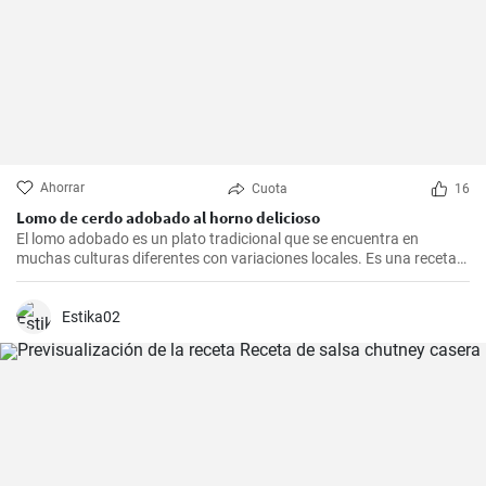
Ahorrar
Cuota
16
Lomo de cerdo adobado al horno delicioso
El lomo adobado es un plato tradicional que se encuentra en
muchas culturas diferentes con variaciones locales. Es una receta
sencilla y deliciosa que consiste en una pieza jugosa de lomo de
cerdo marinado (adobado) en una mezcla de especias, vinagre y ajo
antes de ser asado hasta quedar tierno y sabroso. Es excelente
Estika02
para una cena en familia o una comida especial.