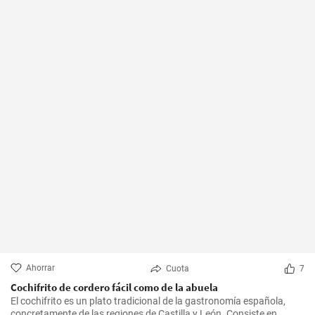
Ahorrar
Cuota
7
Cochifrito de cordero fácil como de la abuela
El cochifrito es un plato tradicional de la gastronomía española,
concretamente de las regiones de Castilla y León. Consiste en