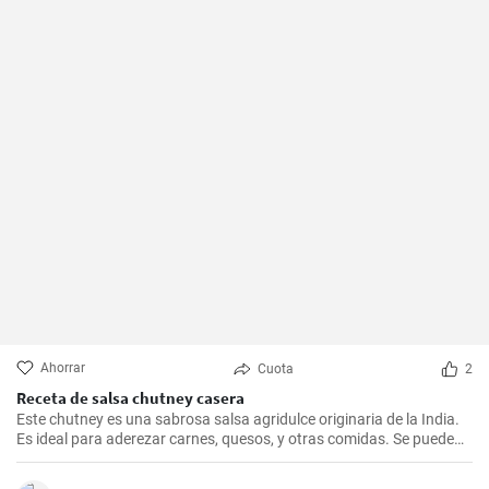
Ahorrar
Cuota
2
Receta de salsa chutney casera
Este chutney es una sabrosa salsa agridulce originaria de la India.
Es ideal para aderezar carnes, quesos, y otras comidas. Se puede
conservar durante varias semanas en la nevera y su sabor mejora
con el tiempo.