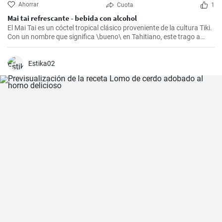
Ahorrar
Cuota
1
Mai tai refrescante - bebida con alcohol
El Mai Tai es un cóctel tropical clásico proveniente de la cultura Tiki.
Con un nombre que significa \bueno\ en Tahitiano, este trago a
base de ron y con un toque cítrico es el acompañante perfecto para
un día de sol o una noche agradable en la terraza.
Estika02