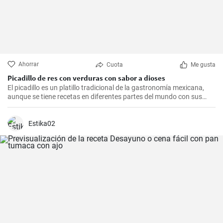
Ahorrar
Cuota
Me gusta
Picadillo de res con verduras con sabor a dioses
El picadillo es un platillo tradicional de la gastronomía mexicana,
aunque se tiene recetas en diferentes partes del mundo con sus
propias variaciones. Es una mezcla de carne molida con vegetales y
especias que se sirve comúnmente con tortillas o arroz. Es un
platillo fácil de preparar y muy sabroso.
Estika02