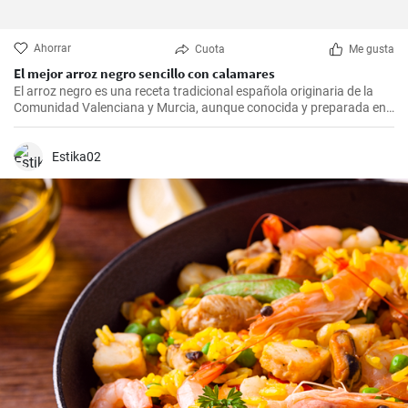
Ahorrar
Cuota
Me gusta
El mejor arroz negro sencillo con calamares
El arroz negro es una receta tradicional española originaria de la
Comunidad Valenciana y Murcia, aunque conocida y preparada en
toda España. Este plato es una delicia que combina arroz con
calamares o sepia y su tinta, lo que le da un sabor y color
característicos. Resulta ideal para un almuerzo de domingo en
Estika02
familia.