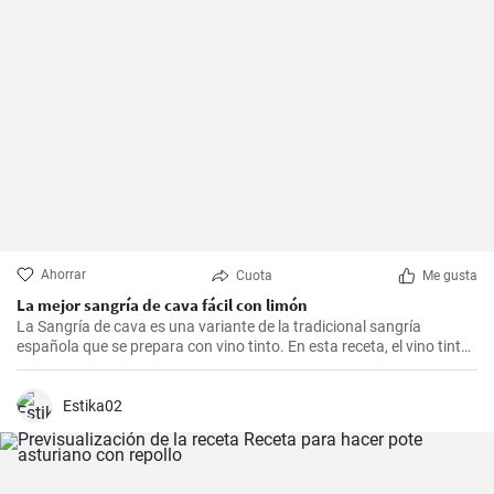
Ahorrar
Cuota
Me gusta
La mejor sangría de cava fácil con limón
La Sangría de cava es una variante de la tradicional sangría
española que se prepara con vino tinto. En esta receta, el vino tinto
se sustituye por el cava, un espumoso de la región de Cataluña.
Esta refrescante bebida es ideal para celebraciones y eventos
especiales.
Estika02