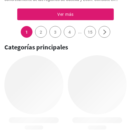
cordero lechal frito en su propia grasa y aderezado con ajo, laurel y
vino blanco. Es una receta muy sabrosa y perfecta para disfrutar en
Ver más
compañía.
...
1
2
3
4
15
Categorías principales