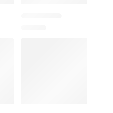
Días restantes: 15
Días restantes: 15
Bodega Aurrerá folleto
Walmart folleto
026
22/07/2026 - 19/08/2026
22/07/2026 - 19/08/2026