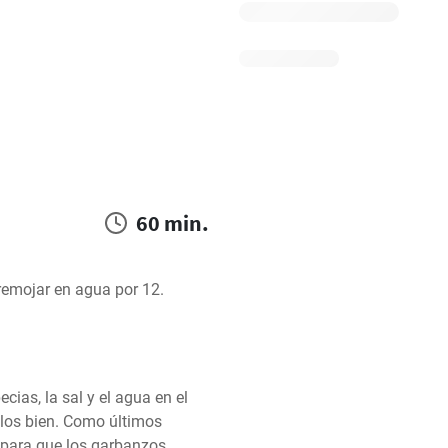
60 min.
remojar en agua por 12. 
cias, la sal y el agua en el 
los bien. Como últimos 
para que los garbanzos 