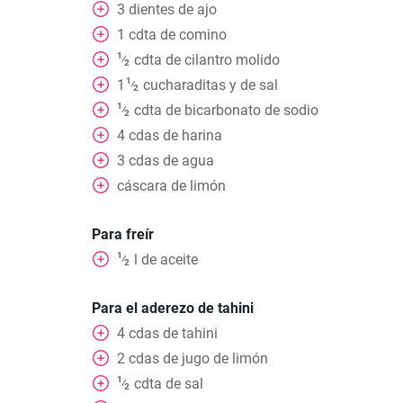
3
dientes de ajo
1
cdta
de comino
1
cdta
de cilantro molido
⁄
2
1
1
cucharaditas
y de sal
⁄
2
1
cdta
de bicarbonato de sodio
⁄
2
4
cdas
de harina
3
cdas
de agua
cáscara de limón
Para freír
1
l
de aceite
⁄
2
Para el aderezo de tahini
4
cdas
de tahini
2
cdas
de jugo de limón
1
cdta
de sal
⁄
2