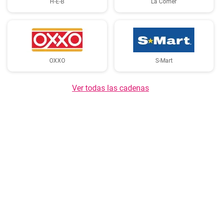
H-E-B
La Comer
OXXO
S-Mart
Ver todas las cadenas