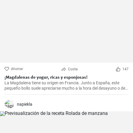
Ahorrar
Cuota
147
¡Magdalenas de yogur, ricas y esponjosas!
La Magdalena tiene su origen en Francia. Junto a España, este
pequeño bollo suele apreciarse mucho a la hora del desayuno o de
la merienda. ¡Con la receta que os propongo hoy, vuestras
magdalenas van a salir muy ricas y esponjosas! ¡No os la perdáis!
napiekla