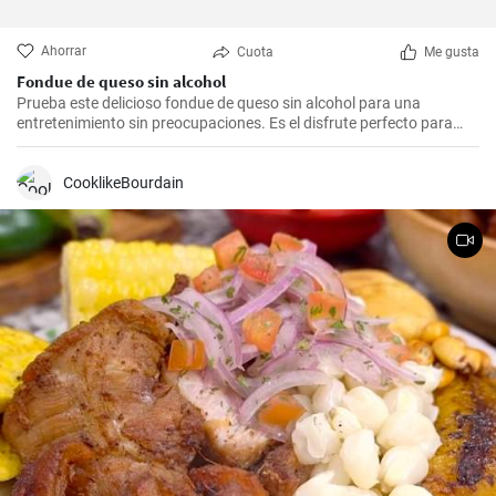
Ahorrar
Cuota
Me gusta
Fondue de queso sin alcohol
Prueba este delicioso fondue de queso sin alcohol para una
entretenimiento sin preocupaciones. Es el disfrute perfecto para
una noche acogedora con amigos y familiares. Sírvelo con tus
guarniciones favoritas como pan crujiente, verduras o incluso
frutas para una experiencia culinaria inolvidable.
CooklikeBourdain