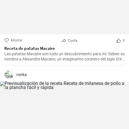
Ahorrar
Cuota
3
Receta de patatas Macaire
Las patatas Macaire son todo un descubrimiento para mí. Deben su
nombre a Alexandre Macaire, un imaginativo cocinero del siglo XIX.
Este plato de patatas de sabor exquisito es en realidad muy sencillo
y sólo requiere unos pocos ingredientes. Es lo que más me gusta
cocinar con mi familia los fines de semana, cuando podemos
ronka
disfrutar todos juntos de una comida. Con un poco de práctica,
¡tendrás una sabrosa receta de guarnición en tu repertorio culinario
en un abrir y cerrar de ojos!