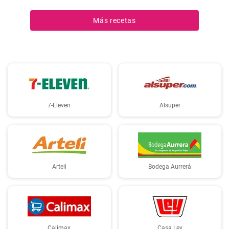
que el atún le aporta proteínas con el sabor. Suele servirse fría,
acompañada de tostadas o pan integral.
Más recetas
7-Eleven
Alsuper
Arteli
Bodega Aurrerá
Calimax
Casa Ley