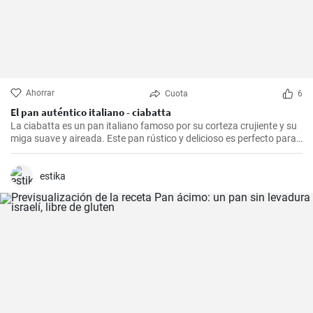
Ahorrar
Cuota
6
El pan auténtico italiano - ciabatta
La ciabatta es un pan italiano famoso por su corteza crujiente y su
miga suave y aireada. Este pan rústico y delicioso es perfecto para
acompañar comidas, hacer sándwiches o simplemente disfrutarlo
con un poco de aceite de oliva y sal.
estika