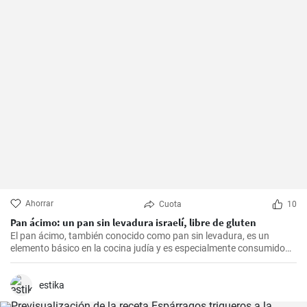
Ahorrar
Cuota
10
Pan ácimo: un pan sin levadura israelí, libre de gluten
El pan ácimo, también conocido como pan sin levadura, es un
elemento básico en la cocina judía y es especialmente consumido
durante Pesaj. En esta receta, te mostraré cómo hacer tu propio
pan ácimo casero de manera sencilla y deliciosa.
estika