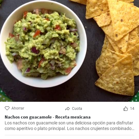
Ahorrar
Cuota
14
Nachos con guacamole - Receta mexicana
Los nachos con guacamole son una deliciosa opción para disfrutar
como aperitivo o plato principal. Los nachos crujientes combinados
con el guacamole cremoso y lleno de sabor crean una explosión de