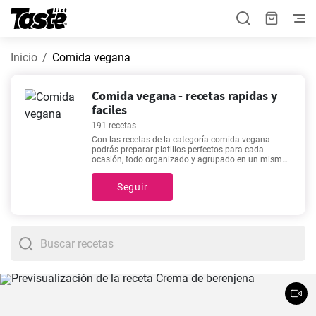
Inicio
Comida vegana
Comida vegana - recetas rapidas y
faciles
191 recetas
Con las recetas de la categoría comida vegana
podrás preparar platillos perfectos para cada
ocasión, todo organizado y agrupado en un mismo
lugar. ¿No sabes qué preparar? Tenemos 191
recetas perfectas para ti. En esta categoría
Seguir
encontrarás recetas con un tiempo estimado de
preparación de 5 - 600 minutos, pero puedes
conocer detalles exactos como el tiempo estimado,
número de porciones, y cantidad de ingredientes
haciendo clic en cada una de estas. Recetas como
Mejillones a la Marinera - Receta fácil y rápida.
,
Baba
ganoush o el paté de la berenjena
,
Deliciosa Crema
de Calabacín
,
Tomate triturado casero como de la
abuela
están entre las más populares de nuestro
sitio debido a que son deliciosas, fáciles de preparar
y no utilizan demasiados ingredientes.