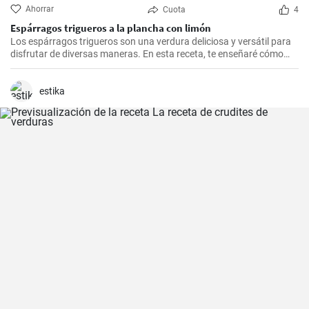
Ahorrar
Cuota
4
Espárragos trigueros a la plancha con limón
Los espárragos trigueros son una verdura deliciosa y versátil para
disfrutar de diversas maneras. En esta receta, te enseñaré cómo
preparar unos deliciosos espárragos trigueros a la plancha con un
toque refrescante de limón. Esta receta es rápida y fácil.
estika