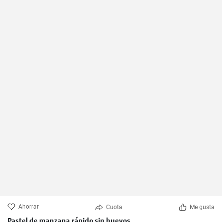
Ahorrar
Cuota
Me gusta
Pastel de manzana rápido sin huevos