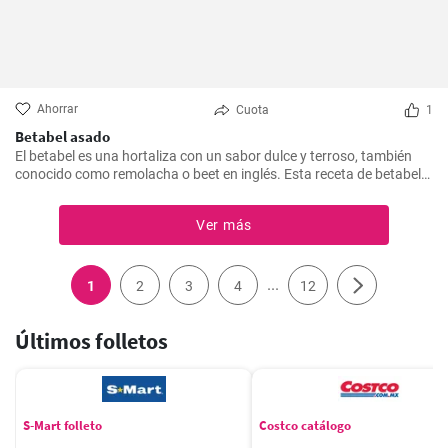
Ahorrar
Cuota
1
Betabel asado
El betabel es una hortaliza con un sabor dulce y terroso, también
conocido como remolacha o beet en inglés. Esta receta de betabel
asado sirve para usar en ensaladas o como base de hummus.
Ver más
...
1
2
3
4
12
Últimos folletos
S-Mart folleto
Costco catálogo