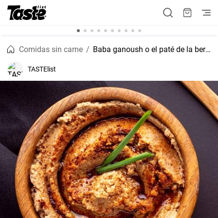
Comidas sin carne
Baba ganoush o el paté de la berenjena
TASTElist