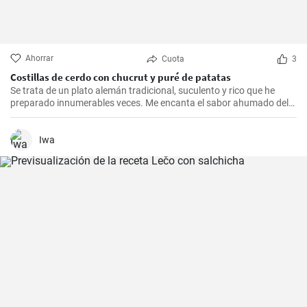
Ahorrar
Cuota
3
Costillas de cerdo con chucrut y puré de patatas
Se trata de un plato alemán tradicional, suculento y rico que he
preparado innumerables veces. Me encanta el sabor ahumado del
Kassler combinado con el chucrut ácido y el cremoso puré de
patatas. Esta receta es ideal para ocasiones especiales y también
es un delicioso plato reconfortante en los días más fríos.
Iwa