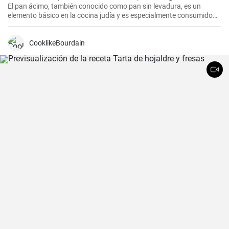
El pan ácimo, también conocido como pan sin levadura, es un
elemento básico en la cocina judía y es especialmente consumido
durante Pesaj. En esta receta, te mostraré cómo hacer tu propio
pan ácimo casero de manera sencilla y deliciosa.
CooklikeBourdain