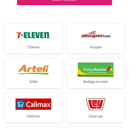
7-Eleven
Alsuper
Arteli
Bodega Aurrerá
Calimax
Casa Ley