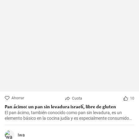
Ahorrar
Cuota
10
Pan ácimo: un pan sin levadura israelí, libre de gluten
El pan ácimo, también conocido como pan sin levadura, es un
elemento básico en la cocina judía y es especialmente consumido
durante Pesaj. En esta receta, te mostraré cómo hacer tu propio
pan ácimo casero de manera sencilla y deliciosa.
Iwa