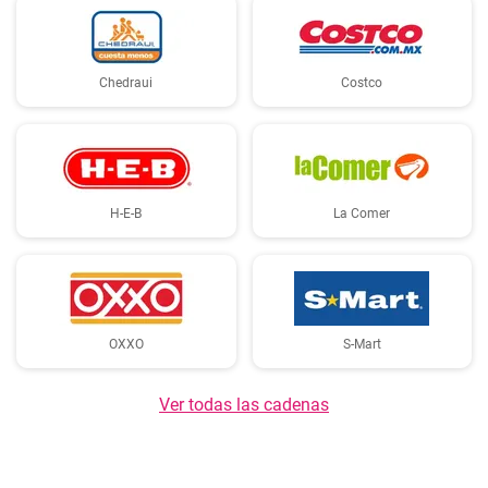
Chedraui
Costco
H-E-B
La Comer
OXXO
S-Mart
Ver todas las cadenas