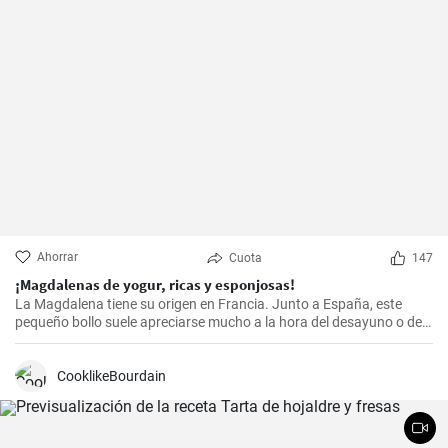
Ahorrar
Cuota
147
¡Magdalenas de yogur, ricas y esponjosas!
La Magdalena tiene su origen en Francia. Junto a España, este
pequeño bollo suele apreciarse mucho a la hora del desayuno o de
la merienda. ¡Con la receta que os propongo hoy, vuestras
magdalenas van a salir muy ricas y esponjosas! ¡No os la perdáis!
CooklikeBourdain