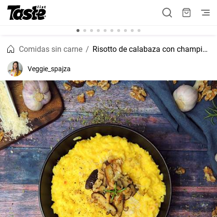
Comidas sin carne
Risotto de calabaza con champiñones
Veggie_spajza