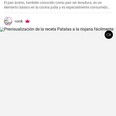
El pan ácimo, también conocido como pan sin levadura, es un
elemento básico en la cocina judía y es especialmente consumido
durante Pesaj. En esta receta, te mostraré cómo hacer tu propio
pan ácimo casero de manera sencilla y deliciosa.
ronik