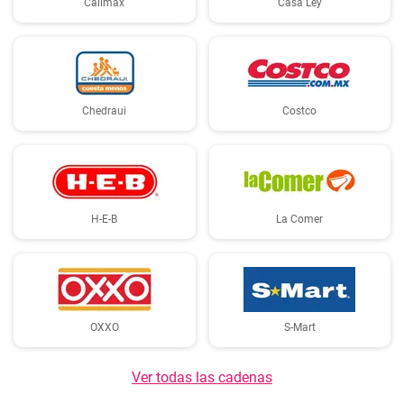
Calimax
Casa Ley
Chedraui
Costco
H-E-B
La Comer
OXXO
S-Mart
Ver todas las cadenas