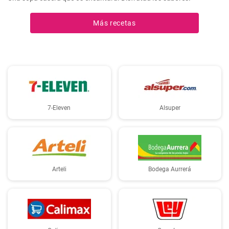
Más recetas
7-Eleven
Alsuper
Arteli
Bodega Aurrerá