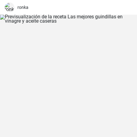
cerdo marinado (adobado) en una mezcla de especias, vinagre y ajo
antes de ser asado hasta quedar tierno y sabroso. Es excelente
ronka
para una cena en familia o una comida especial.