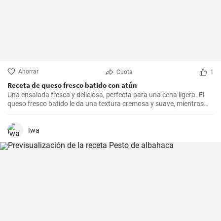
Ahorrar
Cuota
1
Receta de queso fresco batido con atún
Una ensalada fresca y deliciosa, perfecta para una cena ligera. El
queso fresco batido le da una textura cremosa y suave, mientras
que el atún le aporta proteínas con el sabor. Suele servirse fría,
acompañada de tostadas o pan integral.
Iwa