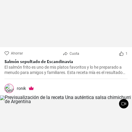
Ahorrar
Cuota
1
Salmón sepultado de Escandinavia
El salmón frito es uno de mis platos favoritos y lo he preparado a
menudo para amigos y familiares. Esta receta mía es el resultado
de mucha experimentación y personalización. Lo sorprendente es
que es increíblemente fácil de hacer y, a la vez, tan sabrosa e
impresionante. Un trozo de filete de salmón fresco se marina en un
ronik
encurtido picante y está listo para servir al cabo de dos días.