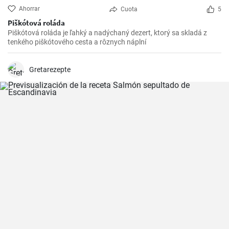
Ahorrar
Cuota
5
Piškótová roláda
Piškótová roláda je ľahký a nadýchaný dezert, ktorý sa skladá z
tenkého piškótového cesta a rôznych náplní
Gretarezepte