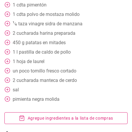
1
cdta
pimentón
1
cdta
polvo de mostaza molido
1
taza
vinagre sidra de manzana
⁄
4
2
cucharada
harina preparada
450
g
patatas en mitades
1
l
pastilla de caldo de pollo
1
hoja de laurel
un poco
tomillo fresco cortado
2
cucharada
manteca de cerdo
sal
pimienta negra molida
Agregue ingredientes a la lista de compras