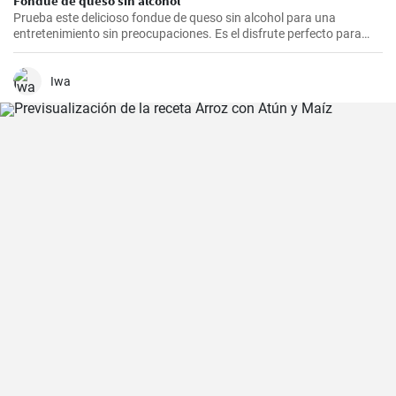
Fondue de queso sin alcohol
Prueba este delicioso fondue de queso sin alcohol para una
entretenimiento sin preocupaciones. Es el disfrute perfecto para
una noche acogedora con amigos y familiares. Sírvelo con tus
guarniciones favoritas como pan crujiente, verduras o incluso
frutas para una experiencia culinaria inolvidable.
Iwa