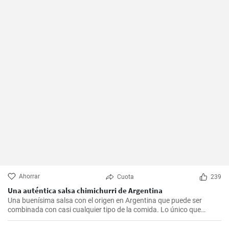
Ahorrar
Cuota
239
Una auténtica salsa chimichurri de Argentina
Una buenísima salsa con el origen en Argentina que puede ser
combinada con casi cualquier tipo de la comida. Lo único que
debería hacer es seguir la receta presente.