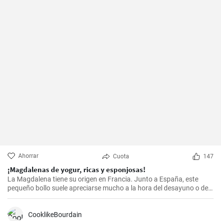
Ahorrar
Cuota
147
¡Magdalenas de yogur, ricas y esponjosas!
La Magdalena tiene su origen en Francia. Junto a España, este
pequeño bollo suele apreciarse mucho a la hora del desayuno o de
la merienda. ¡Con la receta que os propongo hoy, vuestras
magdalenas van a salir muy ricas y esponjosas! ¡No os la perdáis!
CooklikeBourdain