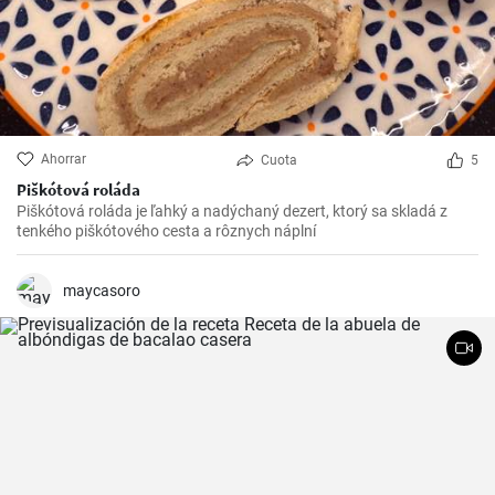
Ahorrar
Cuota
5
Piškótová roláda
Piškótová roláda je ľahký a nadýchaný dezert, ktorý sa skladá z
tenkého piškótového cesta a rôznych náplní
maycasoro