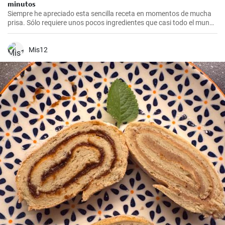
minutos
Siempre he apreciado esta sencilla receta en momentos de mucha
prisa. Sólo requiere unos pocos ingredientes que casi todo el mundo
tiene en casa, y en apenas 30 minutos puedes estar disfrutando de
unas deliciosas galletas caseras. Con su textura crujiente y su
sabor dulce, siempre eran un éxito para las visitas improvisadas y
Mis12
para compartir con amigos y familiares.