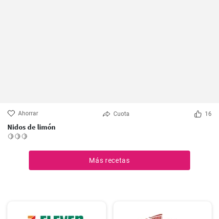
Ahorrar
Cuota
16
Nidos de limón
🍋🍋🍋
Más recetas