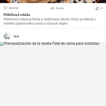
Ahorrar
Cuota
5
Piškótová roláda
Piškótová roláda je ľahký a nadýchaný dezert, ktorý sa skladá z
tenkého piškótového cesta a rôznych náplní
Iwa