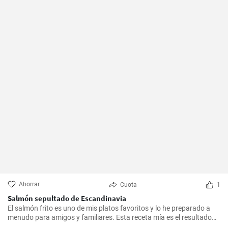
Ahorrar
Cuota
1
Salmón sepultado de Escandinavia
El salmón frito es uno de mis platos favoritos y lo he preparado a
menudo para amigos y familiares. Esta receta mía es el resultado
de mucha experimentación y personalización. Lo sorprendente es