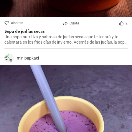
Ahorrar
Cuota
2
Sopa de judías secas
Una sopa nutritiva y sabrosa de judías secas que te llenará y te
calentará en los fríos días de invierno. Además de las judías, la sopa
también tiene patatas, zanahorias y cebolla, que le dan un rico
sabor y aroma.
minipapkaci