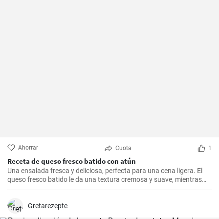
Ahorrar
Cuota
1
Receta de queso fresco batido con atún
Una ensalada fresca y deliciosa, perfecta para una cena ligera. El
queso fresco batido le da una textura cremosa y suave, mientras
que el atún le aporta proteínas con el sabor. Suele servirse fría,
acompañada de tostadas o pan integral.
Gretarezepte