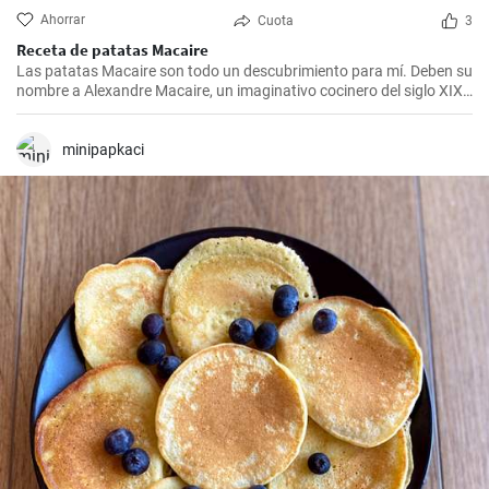
Ahorrar
Cuota
3
Receta de patatas Macaire
Las patatas Macaire son todo un descubrimiento para mí. Deben su
nombre a Alexandre Macaire, un imaginativo cocinero del siglo XIX.
Este plato de patatas de sabor exquisito es en realidad muy sencillo
y sólo requiere unos pocos ingredientes. Es lo que más me gusta
cocinar con mi familia los fines de semana, cuando podemos
minipapkaci
disfrutar todos juntos de una comida. Con un poco de práctica,
¡tendrás una sabrosa receta de guarnición en tu repertorio culinario
en un abrir y cerrar de ojos!