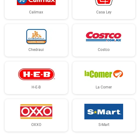
Calimax
Casa Ley
Chedraui
Costco
H-E-B
La Comer
OXXO
S-Mart