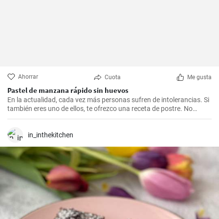
Ahorrar
Cuota
Me gusta
Pastel de manzana rápido sin huevos
En la actualidad, cada vez más personas sufren de intolerancias. Si
también eres uno de ellos, te ofrezco una receta de postre. No
tienes que privarte de los deliciosos pasteles. Este no lleva huevos,
gluten ni lactosa.
in_inthekitchen