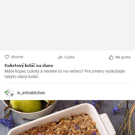
Ahorrar
Cuota
Me gusta
Cuketový koláč na slano
Máte kopec cukety a neviete čo na večeru? Pre zmenu vyskúšajte
takýto slaný koláč.
in_inthekitchen