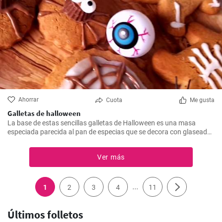
Ahorrar
Cuota
Me gusta
Galletas de halloween
La base de estas sencillas galletas de Halloween es una masa
especiada parecida al pan de especias que se decora con glaseado
y chocolate. ¡Las galletas se hornean y decoran rápidamente para
que empiece la fiesta de Halloween!
Ver más
...
1
2
3
4
11
Últimos folletos