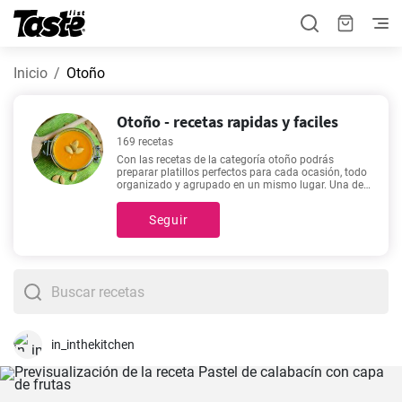
Inicio
Otoño
Otoño - recetas rapidas y faciles
169 recetas
Con las recetas de la categoría otoño podrás
preparar platillos perfectos para cada ocasión, todo
organizado y agrupado en un mismo lugar. Una de
estas 169 recetas podría ser tu favorita. En esta
categoría encontrarás recetas con un tiempo
Seguir
estimado de preparación de 5 - 450 minutos, pero
puedes conocer detalles exactos como el tiempo
estimado, número de porciones, y cantidad de
ingredientes haciendo clic en cada una de estas.
¿Todavía necesitas inspiración para alguna de tus
comidas?
Mejillones a la Marinera - Receta fácil y
rápida.
,
Dulces miguelitos
,
Deliciosa Crema de
Calabacín
,
Ajoarriero atascaburras
son algunas de
nuestras recetas más buscadas ya que son rápidas
y fáciles de preparar.
in_inthekitchen