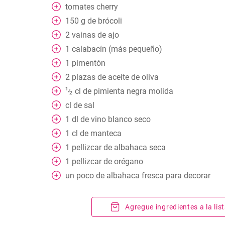
tomates cherry
150
g
de brócoli
2
vainas de ajo
1
calabacín (más pequeño)
1
pimentón
2
plazas de aceite de oliva
1
cl
de pimienta negra molida
⁄
2
cl
de sal
1
dl
de vino blanco seco
1
cl
de manteca
1
pellizcar
de albahaca seca
1
pellizcar
de orégano
un poco
de albahaca fresca para decorar
Agregue ingredientes a la li