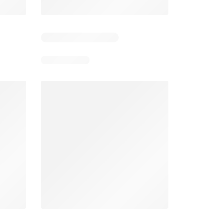
Días restantes: 14
Días restantes: 14
Bodega Aurrerá folleto
Walmart folleto
026
22/07/2026 - 19/08/2026
22/07/2026 - 19/08/2026