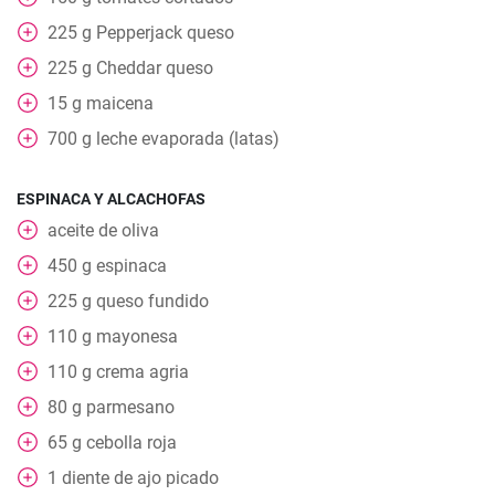
225
g
Pepperjack queso
225
g
Cheddar queso
15
g
maicena
700
g
leche evaporada (latas)
ESPINACA Y ALCACHOFAS
aceite de oliva
450
g
espinaca
225
g
queso fundido
110
g
mayonesa
110
g
crema agria
80
g
parmesano
65
g
cebolla roja
1
diente de ajo picado