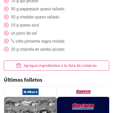
10
g
ajo picado
50
g
pepperjack queso rallado
50
g
cheddar queso rallado
25
g
queso azul
un poco
de sal
3
cdta
pimienta negra molida
⁄
4
20
g
chipotle en adobo picado
Agregue ingredientes a la lista de compras
Últimos folletos