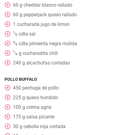
60
g
cheddar blanco rallado
60
g
pepperjack queso rallado
1
cucharada
jugo de limon
1
cdta
sal
⁄
3
3
cdta
pimienta negra molida
⁄
4
1
g
cucharadita chili
⁄
4
240
g
alcachofas cortadas
POLLO BUFFALO
450
pechuga de pollo
225
g
queso hundido
100
g
crema agria
175
g
salsa picante
30
g
cebolla roja cortada