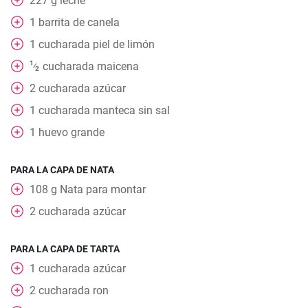
227
g
leche
1
barrita de canela
1
cucharada
piel de limón
1
cucharada
maicena
⁄
2
2
cucharada
azúcar
1
cucharada
manteca sin sal
1
huevo grande
PARA LA CAPA DE NATA
108
g
Nata para montar
2
cucharada
azúcar
PARA LA CAPA DE TARTA
1
cucharada
azúcar
2
cucharada
ron