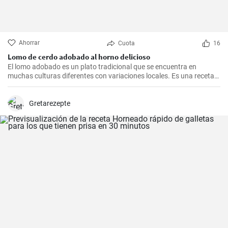
Ahorrar
Cuota
16
Lomo de cerdo adobado al horno delicioso
El lomo adobado es un plato tradicional que se encuentra en
muchas culturas diferentes con variaciones locales. Es una receta
sencilla y deliciosa que consiste en una pieza jugosa de lomo de
cerdo marinado (adobado) en una mezcla de especias, vinagre y ajo
antes de ser asado hasta quedar tierno y sabroso. Es excelente
Gretarezepte
para una cena en familia o una comida especial.