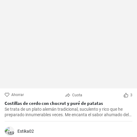
Ahorrar
Cuota
3
Costillas de cerdo con chucrut y puré de patatas
Se trata de un plato alemán tradicional, suculento y rico que he
preparado innumerables veces. Me encanta el sabor ahumado del
Kassler combinado con el chucrut ácido y el cremoso puré de
patatas. Esta receta es ideal para ocasiones especiales y también
es un delicioso plato reconfortante en los días más fríos.
Estika02