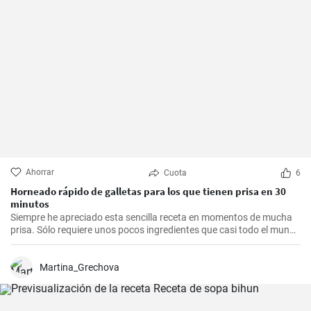
Ahorrar
Cuota
6
Horneado rápido de galletas para los que tienen prisa en 30
minutos
Siempre he apreciado esta sencilla receta en momentos de mucha
prisa. Sólo requiere unos pocos ingredientes que casi todo el mundo
tiene en casa, y en apenas 30 minutos puedes estar disfrutando de
unas deliciosas galletas caseras. Con su textura crujiente y su
sabor dulce, siempre eran un éxito para las visitas improvisadas y
Martina_Grechova
para compartir con amigos y familiares.