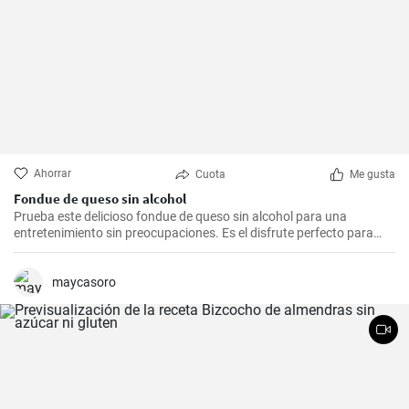
Ahorrar
Cuota
Me gusta
Fondue de queso sin alcohol
Prueba este delicioso fondue de queso sin alcohol para una
entretenimiento sin preocupaciones. Es el disfrute perfecto para
una noche acogedora con amigos y familiares. Sírvelo con tus
guarniciones favoritas como pan crujiente, verduras o incluso
frutas para una experiencia culinaria inolvidable.
maycasoro