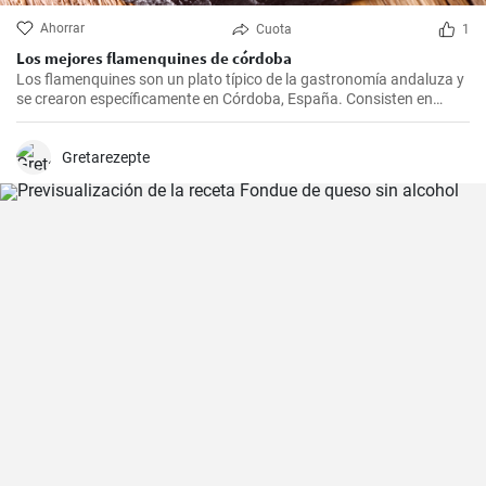
Ahorrar
Cuota
1
Los mejores flamenquines de córdoba
Los flamenquines son un plato típico de la gastronomía andaluza y
se crearon específicamente en Córdoba, España. Consisten en
rollitos de jamón serrano y carne de cerdo empanados y fritos. Son
crujientes por fuera y jugosos por dentro, generalmente se sirven
como tapas y son comúnmente acompañados con papas fritas y
Gretarezepte
mayonesa.