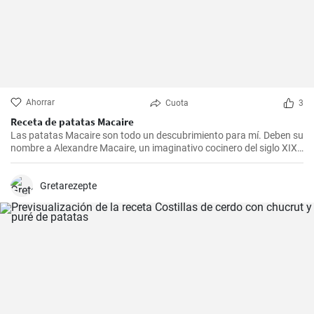
Ahorrar
Cuota
3
Receta de patatas Macaire
Las patatas Macaire son todo un descubrimiento para mí. Deben su
nombre a Alexandre Macaire, un imaginativo cocinero del siglo XIX.
Este plato de patatas de sabor exquisito es en realidad muy sencillo
y sólo requiere unos pocos ingredientes. Es lo que más me gusta
cocinar con mi familia los fines de semana, cuando podemos
Gretarezepte
disfrutar todos juntos de una comida. Con un poco de práctica,
¡tendrás una sabrosa receta de guarnición en tu repertorio culinario
en un abrir y cerrar de ojos!