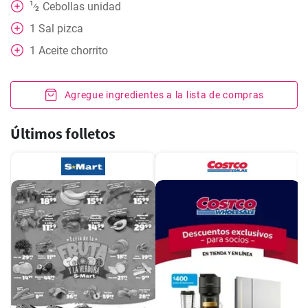
1
Cebollas unidad
⁄
2
1
Sal pizca
1
Aceite chorrito
Agregue ingredientes a la lista de compras
Últimos folletos