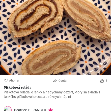
Ahorrar
Cuota
5
Piškótová roláda
Piškótová roláda je ľahký a nadýchaný dezert, ktorý sa skladá z
tenkého piškótového cesta a rôznych náplní
Beatrice_BERANGER