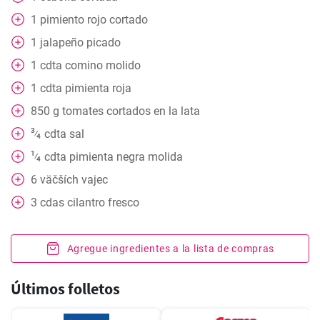
1
pimiento rojo cortado
1
jalapeño picado
1
cdta
comino molido
1
cdta
pimienta roja
850
g
tomates cortados en la lata
3
cdta
sal
⁄
4
1
cdta
pimienta negra molida
⁄
4
6
väčších vajec
3
cdas
cilantro fresco
Agregue ingredientes a la lista de compras
Últimos folletos