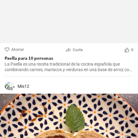
Ahorrar
Cuota
8
Paella para 10 personas
La Paella es una receta tradicional de la cocina española que
combinando carnes, mariscos y verduras en una base de arroz con
una mezcla de especias, ofrece una experiencia culinaria llena de
sabores y texturas. Aunque cada región de España tiene su propia
forma de hacer la paella, esta receta se acerca a la versión más
Mis12
clásica, la valenciana.