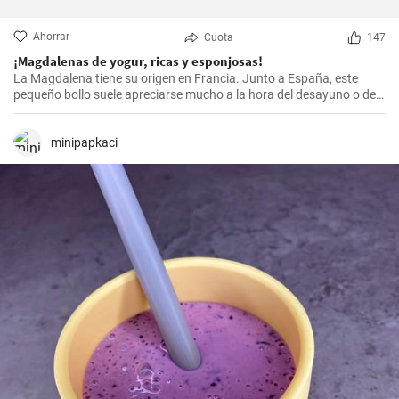
Ahorrar
Cuota
147
¡Magdalenas de yogur, ricas y esponjosas!
La Magdalena tiene su origen en Francia. Junto a España, este
pequeño bollo suele apreciarse mucho a la hora del desayuno o de
la merienda. ¡Con la receta que os propongo hoy, vuestras
magdalenas van a salir muy ricas y esponjosas! ¡No os la perdáis!
minipapkaci