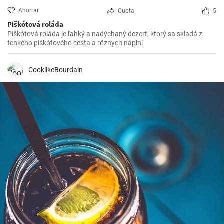
Ahorrar
Cuota
5
Piškótová roláda
Piškótová roláda je ľahký a nadýchaný dezert, ktorý sa skladá z
tenkého piškótového cesta a rôznych náplní
CooklikeBourdain