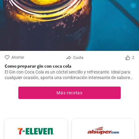
Ahorrar
Cuota
2
Como preparar gin con coca cola
El Gin con Coca Cola es un cóctel sencillo y refrescante. Ideal para
cualquier ocasión, aporta una combinación interesante de sabores
que resultarán del agrado para quienes disfrutan de bebidas
espirituosas mezcladas con refrescos. Aunque puede parecer poco
Más recetas
común mezclar gin con Coca Cola, esta receta puede sorprender
por su agradable sabor.