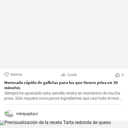
Ahorrar
Cuota
6
Horneado rápido de galletas para los que tienen prisa en 30
minutos
Siempre he apreciado esta sencilla receta en momentos de mucha
prisa. Sólo requiere unos pocos ingredientes que casi todo el mundo
tiene en casa, y en apenas 30 minutos puedes estar disfrutando de
unas deliciosas galletas caseras. Con su textura crujiente y su
sabor dulce, siempre eran un éxito para las visitas improvisadas y
minipapkaci
para compartir con amigos y familiares.