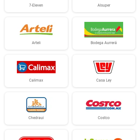
7-Eleven
Alsuper
Arteli
Bodega Aurrerá
Calimax
Casa Ley
Chedraui
Costco