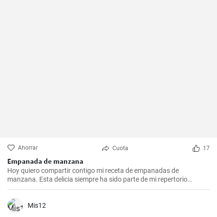
Ahorrar
Cuota
17
Empanada de manzana
Hoy quiero compartir contigo mi receta de empanadas de
manzana. Esta delicia siempre ha sido parte de mi repertorio
culinario. Me gusta hacerlas en epocas de frio para endulzar el
paladar y demostrar que no sólo las empanadas saladas pueden
hacerte feliz. Es un postre que nunca falla en las reuniones
Mis12
familiares y siempre impresiona a los invitados. Espero que la