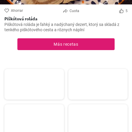
Ahorrar
Cuota
5
Piškótová roláda
Piškótová roláda je ľahký a nadýchaný dezert, ktorý sa skladá z
tenkého piškótového cesta a rôznych náplní
Más recetas