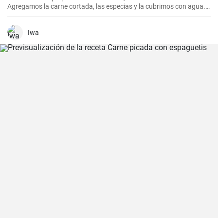
Agregamos la carne cortada, las especias y la cubrimos con agua.
Cocinamos hasta que esté tierna. Luego, agregamos las verduras,
el puré y cocinamos hasta que todo esté suave. Finalmente
agregamos la crema y dejamos que hierva.
Iwa