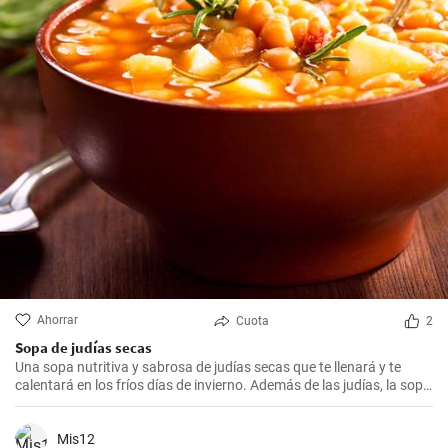
Ahorrar
Cuota
2
Sopa de judías secas
Una sopa nutritiva y sabrosa de judías secas que te llenará y te
calentará en los fríos días de invierno. Además de las judías, la sopa
también tiene patatas, zanahorias y cebolla, que le dan un rico
sabor y aroma.
Mis12