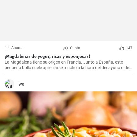
Ahorrar
Cuota
147
¡Magdalenas de yogur, ricas y esponjosas!
La Magdalena tiene su origen en Francia. Junto a España, este
pequeño bollo suele apreciarse mucho a la hora del desayuno o de
la merienda. ¡Con la receta que os propongo hoy, vuestras
magdalenas van a salir muy ricas y esponjosas! ¡No os la perdáis!
Iwa