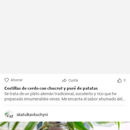
Ahorrar
Cuota
3
Costillas de cerdo con chucrut y puré de patatas
Se trata de un plato alemán tradicional, suculento y rico que he
preparado innumerables veces. Me encanta el sabor ahumado del
Kassler combinado con el chucrut ácido y el cremoso puré de
patatas. Esta receta es ideal para ocasiones especiales y también
es un delicioso plato reconfortante en los días más fríos.
skatulkavkuchyni