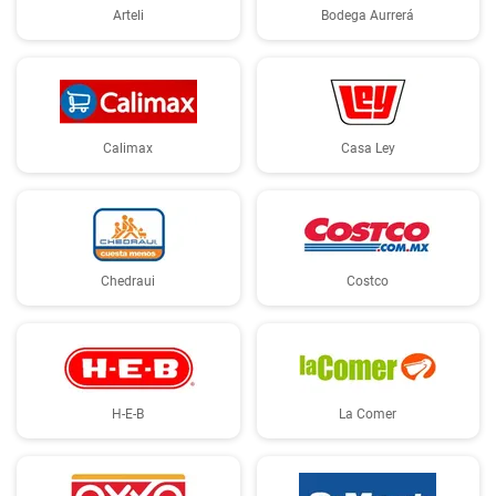
Arteli
Bodega Aurrerá
Calimax
Casa Ley
Chedraui
Costco
H-E-B
La Comer