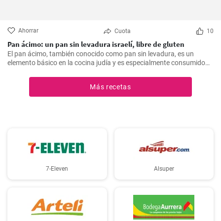
Ahorrar
Cuota
10
Pan ácimo: un pan sin levadura israelí, libre de gluten
El pan ácimo, también conocido como pan sin levadura, es un
elemento básico en la cocina judía y es especialmente consumido
durante Pesaj. En esta receta, te mostraré cómo hacer tu propio
pan ácimo casero de manera sencilla y deliciosa.
Más recetas
7-Eleven
Alsuper