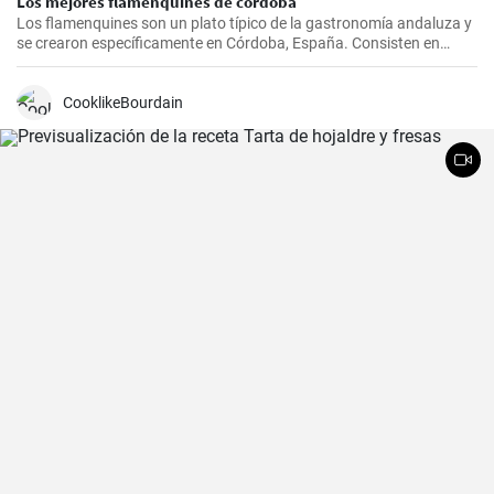
Los mejores flamenquines de córdoba
Los flamenquines son un plato típico de la gastronomía andaluza y
se crearon específicamente en Córdoba, España. Consisten en
rollitos de jamón serrano y carne de cerdo empanados y fritos. Son
crujientes por fuera y jugosos por dentro, generalmente se sirven
como tapas y son comúnmente acompañados con papas fritas y
CooklikeBourdain
mayonesa.