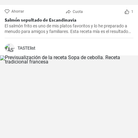
Ahorrar
Cuota
1
Salmón sepultado de Escandinavia
El salmón frito es uno de mis platos favoritos y lo he preparado a
menudo para amigos y familiares. Esta receta mía es el resultado
de mucha experimentación y personalización. Lo sorprendente es
que es increíblemente fácil de hacer y, a la vez, tan sabrosa e
impresionante. Un trozo de filete de salmón fresco se marina en un
TASTElist
encurtido picante y está listo para servir al cabo de dos días.