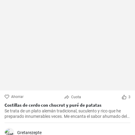
Ahorrar
Cuota
3
Costillas de cerdo con chucrut y puré de patatas
Se trata de un plato alemán tradicional, suculento y rico que he
preparado innumerables veces. Me encanta el sabor ahumado del
Kassler combinado con el chucrut ácido y el cremoso puré de
patatas. Esta receta es ideal para ocasiones especiales y también
es un delicioso plato reconfortante en los días más fríos.
Gretarezepte