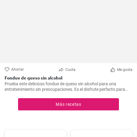
Ahorrar
Cuota
Me gusta
Fondue de queso sin alcohol
Prueba este delicioso fondue de queso sin alcohol para una
entretenimiento sin preocupaciones. Es el disfrute perfecto para
una noche acogedora con amigos y familiares. Sírvelo con tus
guarniciones favoritas como pan crujiente, verduras o incluso
Más recetas
frutas para una experiencia culinaria inolvidable.