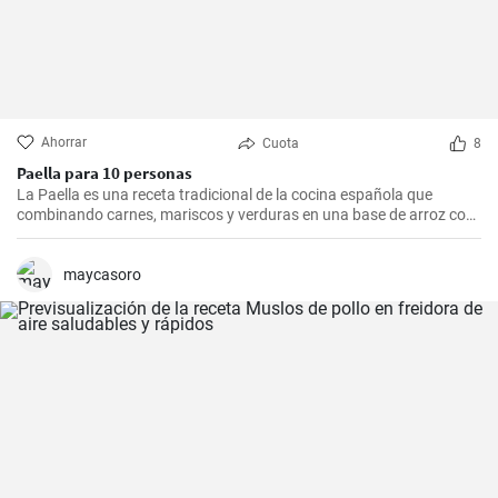
Ahorrar
Cuota
8
Paella para 10 personas
La Paella es una receta tradicional de la cocina española que
combinando carnes, mariscos y verduras en una base de arroz con
una mezcla de especias, ofrece una experiencia culinaria llena de
sabores y texturas. Aunque cada región de España tiene su propia
forma de hacer la paella, esta receta se acerca a la versión más
maycasoro
clásica, la valenciana.