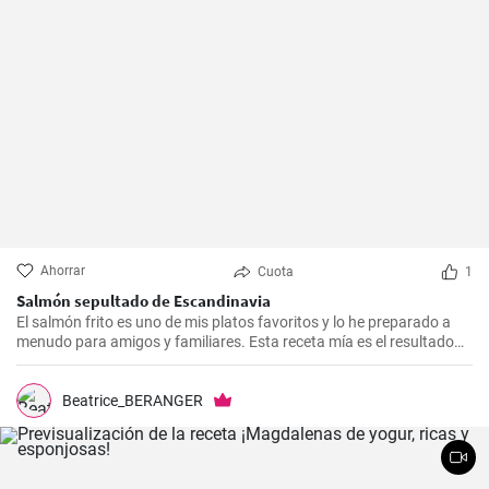
Ahorrar
Cuota
1
Salmón sepultado de Escandinavia
El salmón frito es uno de mis platos favoritos y lo he preparado a
menudo para amigos y familiares. Esta receta mía es el resultado
de mucha experimentación y personalización. Lo sorprendente es
que es increíblemente fácil de hacer y, a la vez, tan sabrosa e
impresionante. Un trozo de filete de salmón fresco se marina en un
Beatrice_BERANGER
encurtido picante y está listo para servir al cabo de dos días.