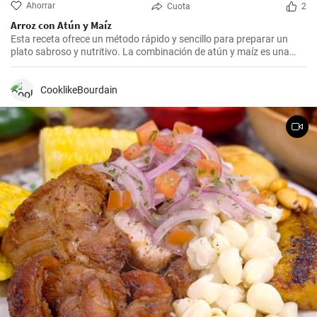
Ahorrar
Cuota
2
Arroz con Atún y Maíz
Esta receta ofrece un método rápido y sencillo para preparar un
plato sabroso y nutritivo. La combinación de atún y maíz es una
excelente manera de agregar algo de proteína y color a nuestra
dieta diaria.
CooklikeBourdain