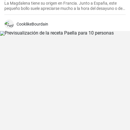
La Magdalena tiene su origen en Francia. Junto a España, este
pequeño bollo suele apreciarse mucho a la hora del desayuno o de
la merienda. ¡Con la receta que os propongo hoy, vuestras
magdalenas van a salir muy ricas y esponjosas! ¡No os la perdáis!
CooklikeBourdain