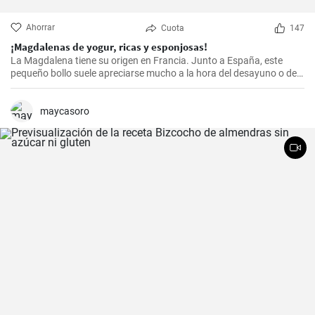
Ahorrar
Cuota
147
¡Magdalenas de yogur, ricas y esponjosas!
La Magdalena tiene su origen en Francia. Junto a España, este
pequeño bollo suele apreciarse mucho a la hora del desayuno o de
la merienda. ¡Con la receta que os propongo hoy, vuestras
magdalenas van a salir muy ricas y esponjosas! ¡No os la perdáis!
maycasoro