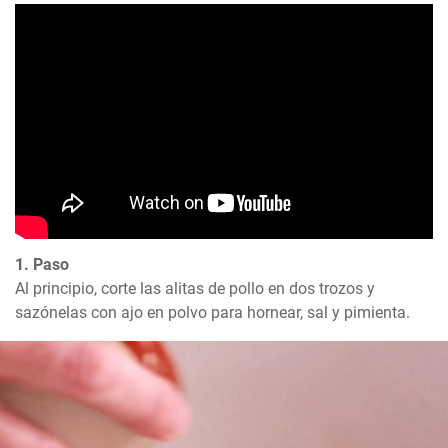
1. Paso
Al principio, corte las alitas de pollo en dos trozos y 
sazónelas con ajo en polvo para hornear, sal y pimienta.