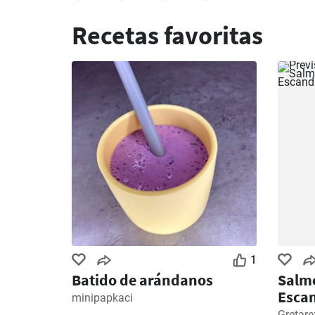
Recetas favoritas
1
Batido de arándanos
Salm
Esca
minipapkaci
Gretare