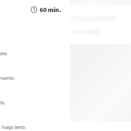
60 min.
eite.
 marrón.
to.
 fuego lento.