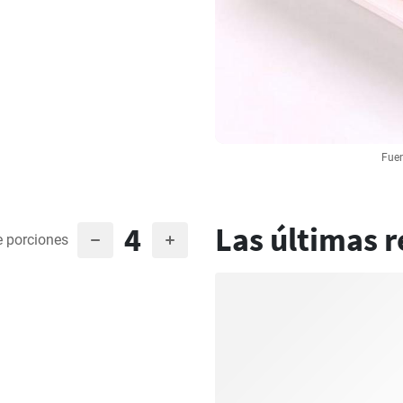
Fuen
4
Las últimas r
 porciones