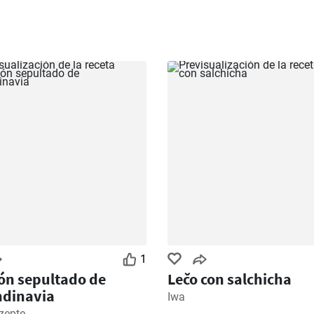
1
ón sepultado de
Lečo con salchicha
ndinavia
Iwa
zepte