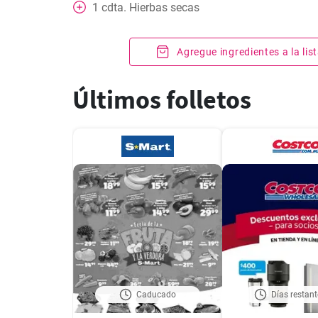
1
cdta.
Hierbas secas
Agregue ingredientes a la li
Últimos folletos
Caducado
Días restant