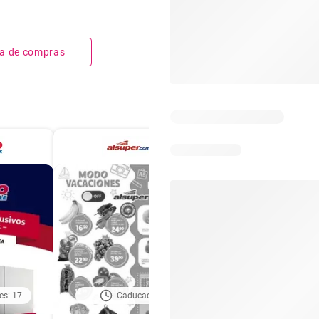
sta de compras
es: 17
Caducado
Caducado