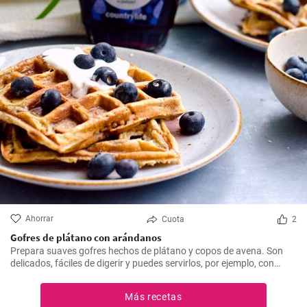
Ahorrar
Cuota
2
Gofres de plátano con arándanos
Prepara suaves gofres hechos de plátano y copos de avena. Son
delicados, fáciles de digerir y puedes servirlos, por ejemplo, con
arándanos frescos y sirope de arándanos.
Más recetas