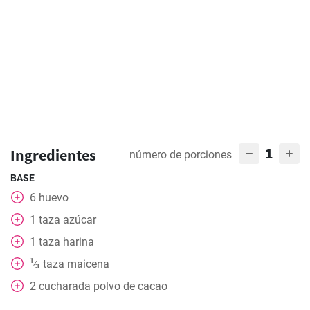
1
Ingredientes
número de porciones
BASE
6
huevo
1
taza
azúcar
1
taza
harina
1
taza
maicena
⁄
3
2
cucharada
polvo de cacao