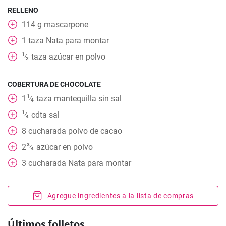
RELLENO
114
g
mascarpone
1
taza
Nata para montar
1
taza
azúcar en polvo
⁄
2
COBERTURA DE CHOCOLATE
1
1
taza
mantequilla sin sal
⁄
4
1
cdta
sal
⁄
4
8
cucharada
polvo de cacao
3
2
azúcar en polvo
⁄
4
3
cucharada
Nata para montar
Agregue ingredientes a la lista de compras
Últimos folletos