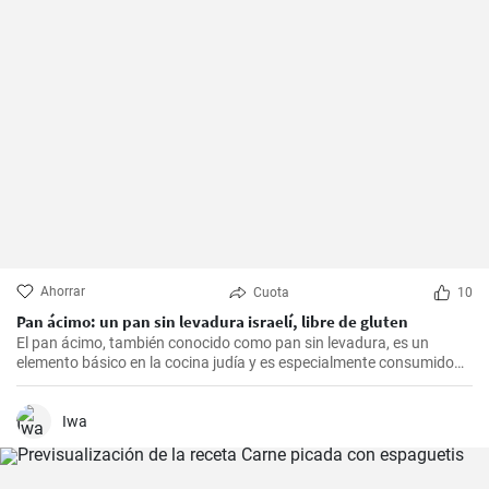
Ahorrar
Cuota
10
Pan ácimo: un pan sin levadura israelí, libre de gluten
El pan ácimo, también conocido como pan sin levadura, es un
elemento básico en la cocina judía y es especialmente consumido
durante Pesaj. En esta receta, te mostraré cómo hacer tu propio
pan ácimo casero de manera sencilla y deliciosa.
Iwa