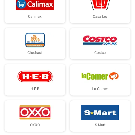
Calimax
Casa Ley
Chedraui
Costco
H-E-B
La Comer
OXXO
S-Mart