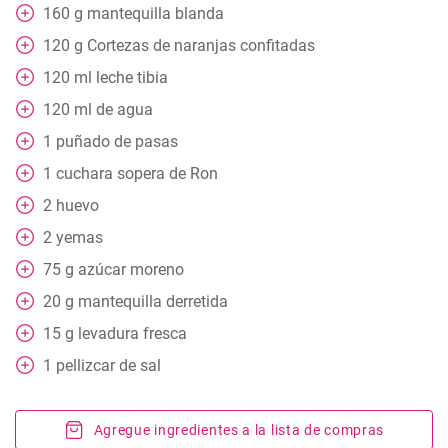
160
g
mantequilla blanda
120
g
Cortezas de naranjas confitadas
120
ml
leche tibia
120
ml
de agua
1
puñado
de pasas
1
cuchara
sopera de Ron
2
huevo
2
yemas
75
g
azúcar moreno
20
g
mantequilla derretida
15
g
levadura fresca
1
pellizcar
de sal
Agregue ingredientes a la lista de compras