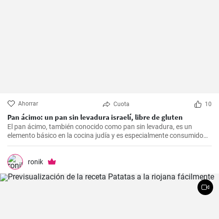
Ahorrar
Cuota
10
Pan ácimo: un pan sin levadura israelí, libre de gluten
El pan ácimo, también conocido como pan sin levadura, es un
elemento básico en la cocina judía y es especialmente consumido
durante Pesaj. En esta receta, te mostraré cómo hacer tu propio
pan ácimo casero de manera sencilla y deliciosa.
ronik