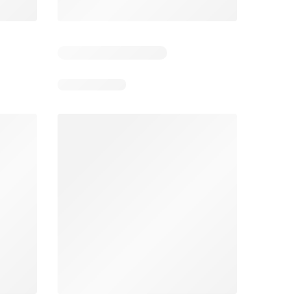
Días restantes: 13
Días restantes: 13
Bodega Aurrerá folleto
Walmart folleto
026
22/07/2026 - 19/08/2026
22/07/2026 - 19/08/2026