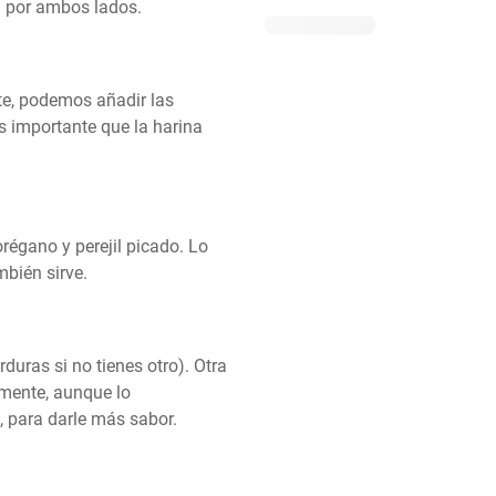
a por ambos lados.
e, podemos añadir las 
 importante que la harina 
égano y perejil picado. Lo 
mbién sirve.
uras si no tienes otro). Otra 
mente, aunque lo 
 para darle más sabor.