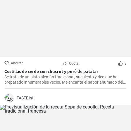
Ahorrar
Cuota
3
Costillas de cerdo con chucrut y puré de patatas
Se trata de un plato alemán tradicional, suculento y rico que he
preparado innumerables veces. Me encanta el sabor ahumado del
Kassler combinado con el chucrut ácido y el cremoso puré de
patatas. Esta receta es ideal para ocasiones especiales y también
es un delicioso plato reconfortante en los días más fríos.
TASTElist