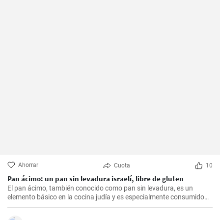
Ahorrar
Cuota
10
Pan ácimo: un pan sin levadura israelí, libre de gluten
El pan ácimo, también conocido como pan sin levadura, es un
elemento básico en la cocina judía y es especialmente consumido
durante Pesaj. En esta receta, te mostraré cómo hacer tu propio
pan ácimo casero de manera sencilla y deliciosa.