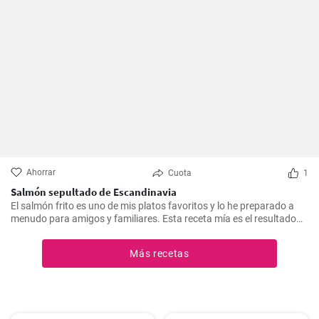
Ahorrar
Cuota
1
Salmón sepultado de Escandinavia
El salmón frito es uno de mis platos favoritos y lo he preparado a
menudo para amigos y familiares. Esta receta mía es el resultado
de mucha experimentación y personalización. Lo sorprendente es
que es increíblemente fácil de hacer y, a la vez, tan sabrosa e
Más recetas
impresionante. Un trozo de filete de salmón fresco se marina en un
encurtido picante y está listo para servir al cabo de dos días.